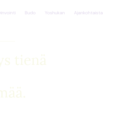
invointi
Budo
Yoshukan
Ajankohtaista
ys tienä
ää.​