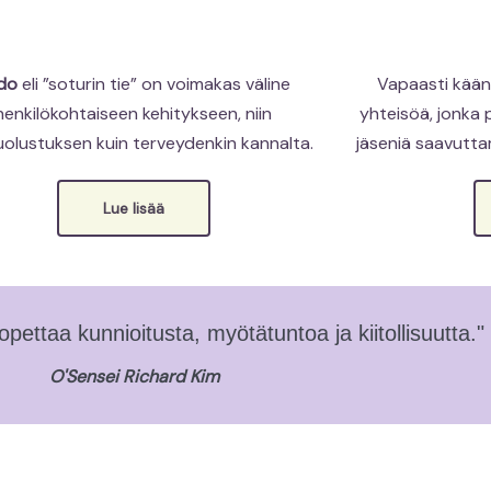
do
eli ”soturin tie” on voimakas väline
Vapaasti kää
henkilökohtaiseen kehitykseen, niin
yhteisöä, jonka
uolustuksen kuin terveydenkin kannalta.
jäseniä saavutt
Lue lisää
ettaa kunnioitusta, myötätuntoa ja kiitollisuutta."
O'Sensei Richard Kim