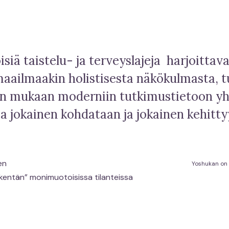
isiä taistelu- ja terveyslajeja harjoittav
aailmaakin holistisesta näkökulmasta, t
een mukaan moderniin tutkimustietoon yhd
 jokainen kohdataan ja jokainen kehittyy 
en
Yoshukan on
kentän” monimuotoisissa tilanteissa