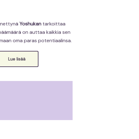
nnettynä
Yoshukan
tarkoittaa
 päämäärä on auttaa kaikkia sen
amaan oma paras potentiaalinsa.
Lue lisää