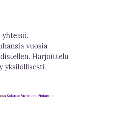
a yhteisö.
uhansia vuosia
istellen. Harjoittelu
yksilöllisesti.
 osa
Kokusai Butokukai Finlandia
.