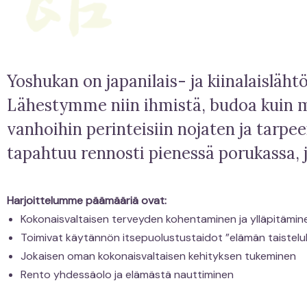
Yoshukan on japanilais- ja kiinalaislähtö
Lähestymme niin ihmistä, budoa kuin m
vanhoihin perinteisiin nojaten ja tarp
tapahtuu rennosti pienessä porukassa, ja
Harjoittelumme päämääriä ovat:
Kokonaisvaltaisen terveyden kohentaminen ja ylläpitämin
Toimivat käytännön itsepuolustustaidot ”elämän taistelu
Jokaisen oman kokonaisvaltaisen kehityksen tukeminen
Rento yhdessäolo ja elämästä nauttiminen