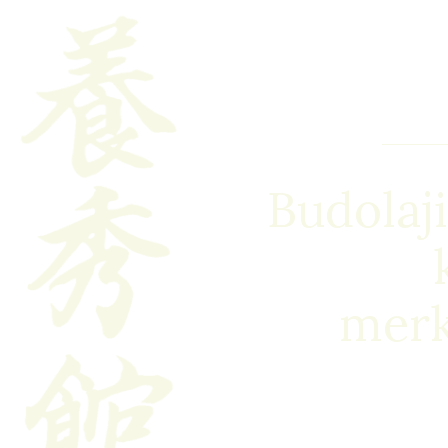
Siirry
sisältöön
Budolaji
merk