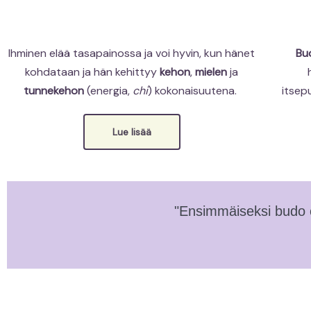
Ihminen elää tasapainossa ja voi hyvin, kun hänet
Bu
kohdataan ja hän kehittyy
kehon
,
mielen
ja
tunnekehon
(energia,
chi
) kokonaisuutena.
itsep
Lue lisää
"Ensimmäiseksi budo op