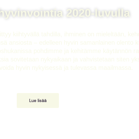
yvinvointia 2020-luvulla
yy kiihtyvällä tahdilla, ihminen on mieleltään, keh
sä ansiosta – edelleen hyvin samanlainen olento k
e Yoshukanissa pohdimme ja kehitämme käytännön ra
uksia sovitetaan nykyaikaan ja vahvistetaan siten yk
a voida hyvin nykyisessä ja tulevassa maailmassa.
Lue lisää