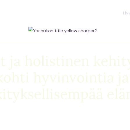
Hyv
t ja holistinen kehit
kohti hyvinvointia ja
ityksellisempää eläm