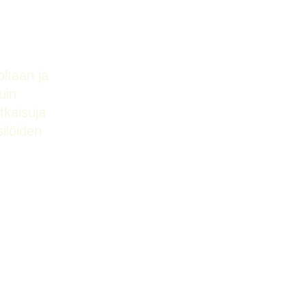
oltaan ja
uin
tkaisuja
silöiden