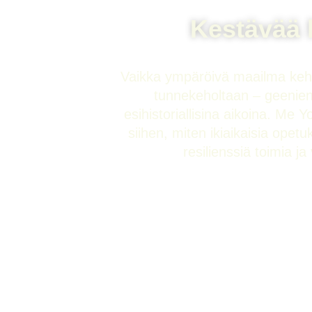
Kestävää h
Vaikka ympäröivä maailma kehitt
tunnekeholtaan – geenien
esihistoriallisina aikoina. M
siihen, miten ikiaikaisia opet
resilienssiä toimia j